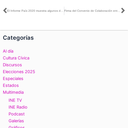
Ant
S
El Informe País 2020 muestra algunos de los principales retos de la democracia mexicana
Firma del Convenio de Colaboración entre el Instituto Nacional Electoral y La Secretaría Ejecutiva del Sistema Nacional Anticorrupción.
Categorías
Al día
Cultura Cívica
Discursos
Elecciones 2025
Especiales
Estados
Multimedia
INE TV
INE Radio
Podcast
Galerías
Gráficos