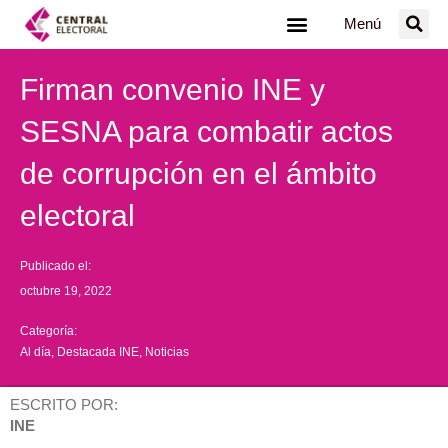
Ir
Menú
al
contenido
Firman convenio INE y
SESNA para combatir actos
de corrupción en el ámbito
electoral
Publicado el:
octubre 19, 2022
Categoría:
Al día
,
Destacada INE
,
Noticias
ESCRITO POR:
INE