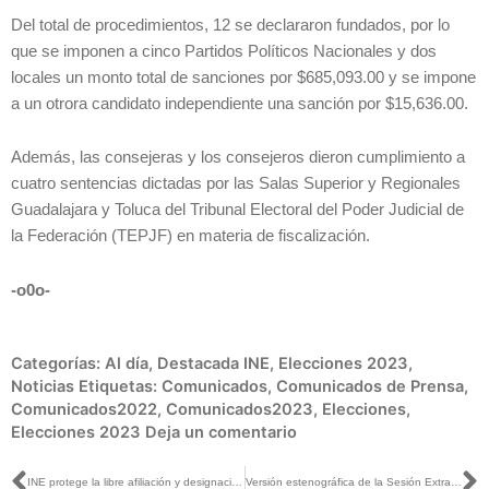
Del total de procedimientos, 12 se declararon fundados, por lo
que se imponen a cinco Partidos Políticos Nacionales y dos
locales un monto total de sanciones por $685,093.00 y se impone
a un otrora candidato independiente una sanción por $15,636.00.
Además, las consejeras y los consejeros dieron cumplimiento a
cuatro sentencias dictadas por las Salas Superior y Regionales
Guadalajara y Toluca del Tribunal Electoral del Poder Judicial de
la Federación (TEPJF) en materia de fiscalización.
-o0o-
Categorías:
Al día
,
Destacada INE
,
Elecciones 2023
,
Noticias
Etiquetas:
Comunicados
,
Comunicados de Prensa
,
Comunicados2022
,
Comunicados2023
,
Elecciones
,
Elecciones 2023
Deja un comentario
INE protege la libre afiliación y designación como representantes de partidos políticos ante Mesas Directivas de Casilla
Versión estenográfica de la Sesión Extraordinaria del Consejo General, 19 de octubre de 2022