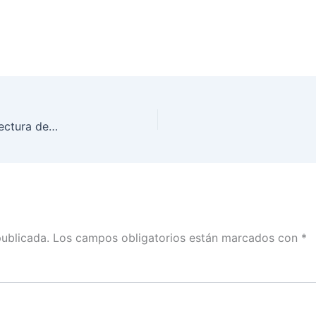
Inicia INE Sonora y Tec de Monterrey círculo de lectura de la colección de los cuadernos de Divulgación de la Cultura Democrática
publicada.
Los campos obligatorios están marcados con
*