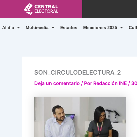
Ir
al
contenido
Al día
Multimedia
Estados
Elecciones 2025
Cul
SON_CIRCULODELECTURA_2
Deja un comentario
/ Por
Redacción INE
/
30