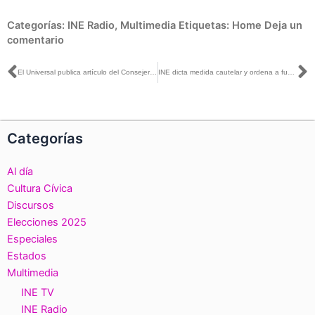
Categorías:
INE Radio
,
Multimedia
Etiquetas:
Home
Deja un
comentario
Ant
S
El Universal publica artículo del Consejero Presidente del INE, Lorenzo Córdova, titulado: El futuro global de la democracia electoral.
INE dicta medida cautelar y ordena a funcionarios de la Secretaría de Relaciones Exteriores eliminar publicaciones en Twitter que promocionan a Marcelo Ebrard
Categorías
Al día
Cultura Cívica
Discursos
Elecciones 2025
Especiales
Estados
Multimedia
INE TV
INE Radio