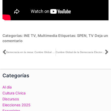
Categorías:
INE TV
,
Multimedia
Etiquetas:
SPEN
,
TV
Deja un
comentario
Ant
S
Democracia en la mesa: Cumbre Global de la Democracia Electoral
Cumbre Global de la Democracia Electoral se celebrará del 20 al 22 de septiembre de 2022 en la Ciudad de México
Categorías
Al día
Cultura Cívica
Discursos
Elecciones 2025