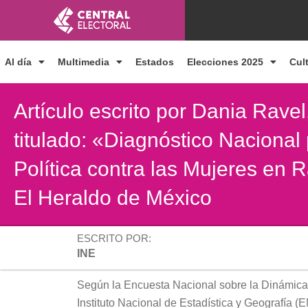
Ir
al
contenido
Al día
Multimedia
Estados
Elecciones 2025
Cul
Artículo escrito por Dania Ravel
titulado: «Diagnóstico Nacional 
Política contra las Mujeres en
El Heraldo de México
ESCRITO POR:
INE
Según la Encuesta Nacional sobre la Dinámica 
Instituto Nacional de Estadística y Geografía 