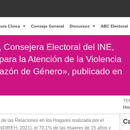
tura Cívica
Consejo General
Discursos
ABC Electoral
, Consejera Electoral del INE,
para la Atención de la Violencia
 Razón de Género», publicado en
TE
Ho
Ca
de las Relaciones en los Hogares realizada por el
(ENDIREH, 2021), el 70.1% de las mujeres de 15 años y