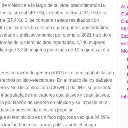
de violencia a lo largo de su vida, predominando la
Al 
lencia sexual (49.7%), la violencia física (34.7%) y la
Cul
oria (27.4%). Si se comparan estos resultados con
Di
tra las mujeres ha crecido cuatro puntos porcentuales.
El
scalado significativamente; por ejemplo, 2021 ha sido el
Esp
demás de los feminicidios reportados, 2,746 mujeres
Es
plica que 3,750 mujeres poco más de 10 mujeres al día
Mu
mujeres en razón de género (VPG) es el principal obstáculo
rechos político-electorales. En el marco de los trabajos
ero y No Discriminación (CIGyND) del INE, se presentó
riangulada de indicadores cualitativos y cuantitativos,
Int
tica por Razón de Genero en México y su impacto en el
idatas a puestos de elección popular
que el feminicidio es un foco rojo, toda vez que 34.29%
 temían hacer su carrera política ante el riesgo