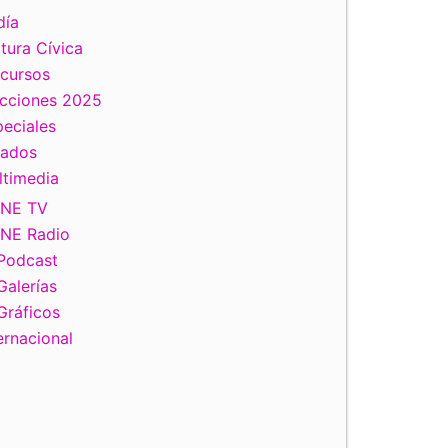
día
tura Cívica
scursos
ecciones 2025
eciales
tados
ltimedia
INE TV
INE Radio
Podcast
Galerías
Gráficos
ernacional