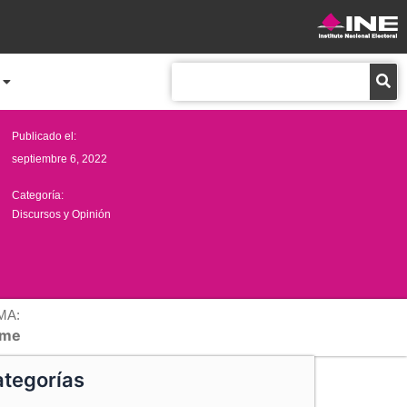
Buscar
Publicado el:
septiembre 6, 2022
Categoría:
Discursos y Opinión
MA:
me
tegorías