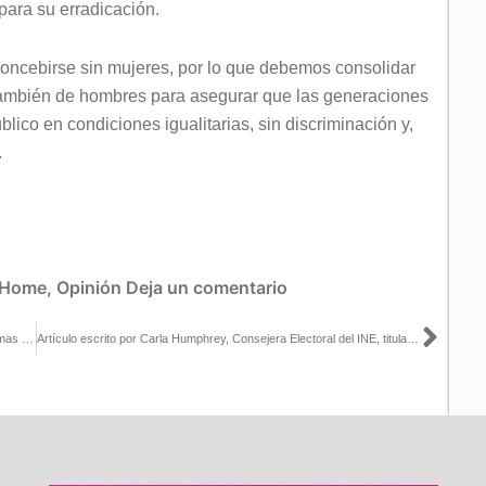
para su erradicación.
ncebirse sin mujeres, por lo que debemos consolidar
 también de hombres para asegurar que las generaciones
lico en condiciones igualitarias, sin discriminación y,
.
Home
,
Opinión
Deja un comentario
Sigu
Versión estenográfica de la mesa 2 y conclusión del Foro Plataformas Políticas: impulsando representaciones democráticas y nuevos liderazgos
Artículo escrito por Carla Humphrey, Consejera Electoral del INE, titulado: «Día Internacional de las Mujeres Indígenas», publicado en El Universal