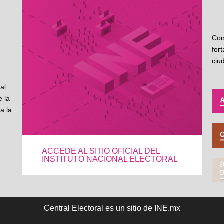
Con
for
ciu
al
 la
a la
ACCEDE AL SITIO OFICIAL DEL
INSTITUTO NACIONAL ELECTORAL
Central Electoral es un sitio de INE.mx