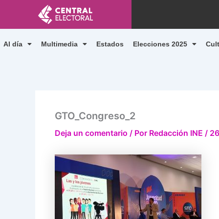
Ir
al
contenido
Al día
Multimedia
Estados
Elecciones 2025
Cul
GTO_Congreso_2
Deja un comentario
/ Por
Redacción INE
/
26