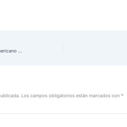
Participa INE Guanajuato en el Congreso Iberoamericano para el Empoderamiento de las Juventudes
publicada.
Los campos obligatorios están marcados con
*