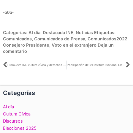
-o0o-
Categorías:
Al día
,
Destacada INE
,
Noticias
Etiquetas:
Comunicados
,
Comunicados de Prensa
,
Comunicados2022
,
Consejero Presidente
,
Voto en el extranjero
Deja un
comentario
Ant
S
Promueve INE cultura cívica y derechos político-electorales en la Feria del Libro en Español y Festival Literario 2022
Participación del el Instituto Nacional Electoral en la Feria del Libro en Español y el Festival Literario LéaLA realizada en Los Ángeles, California
Categorías
Al día
Cultura Cívica
Discursos
Elecciones 2025