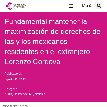
Ir
Menú
al
contenido
Fundamental mantener la
maximización de derechos de
las y los mexicanos
residentes en el extranjero:
Lorenzo Córdova
Publicado el:
agosto 25, 2022
Categoría:
Al día
,
Destacada INE
,
Noticias
ESCRITO POR: