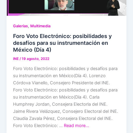
,
Galerías
Multimedia
Foro Voto Electrónico: posibilidades y
desafíos para su instrumentación en
México (Día 4)
INE
/
19 agosto, 2022
Foro Voto Electrónico: posibilidades y desafíos para
su instrumentación en México(Día 4). Lorenzo
Córdova Vianello, Consejero Presidente del INE.
Foro Voto Electrónico: posibilidades y desafíos para
su instrumentación en México(Día 4). Carla
Humphrey Jordan, Consejera Electorla del INE.
Jaime Rivera Velázquez, Consejero Electoral del INE.
Claudia Zavala Pérez, Consejera Electoral del INE.
Foro Voto Electrónico: …
Read more…