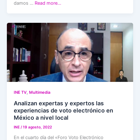
damos …
Read more…
,
INE TV
Multimedia
Analizan expertas y expertos las
experiencias de voto electrónico en
México a nivel local
INE
/
19 agosto, 2022
En el cuarto día del «Foro Voto Electrónico