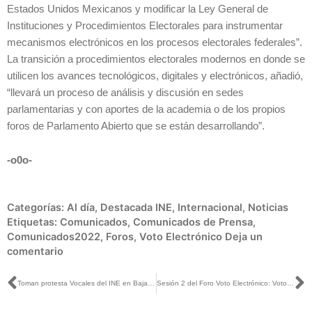
Estados Unidos Mexicanos y modificar la Ley General de
Instituciones y Procedimientos Electorales para instrumentar
mecanismos electrónicos en los procesos electorales federales”.
La transición a procedimientos electorales modernos en donde se
utilicen los avances tecnológicos, digitales y electrónicos, añadió,
“llevará un proceso de análisis y discusión en sedes
parlamentarias y con aportes de la academia o de los propios
foros de Parlamento Abierto que se están desarrollando”.
-o0o-
Categorías:
Al día
,
Destacada INE
,
Internacional
,
Noticias
Etiquetas:
Comunicados
,
Comunicados de Prensa
,
Comunicados2022
,
Foros
,
Voto Electrónico
Deja un
comentario
Ant
S
Toman protesta Vocales del INE en Baja California
Sesión 2 del Foro Voto Electrónico: Voto electrónico y seguridad informática