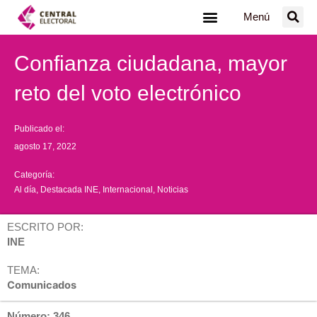
Ir
Menú
al
contenido
Confianza ciudadana, mayor
reto del voto electrónico
Publicado el:
agosto 17, 2022
Categoría:
Al día
,
Destacada INE
,
Internacional
,
Noticias
ESCRITO POR:
INE
TEMA:
Comunicados
Número: 346