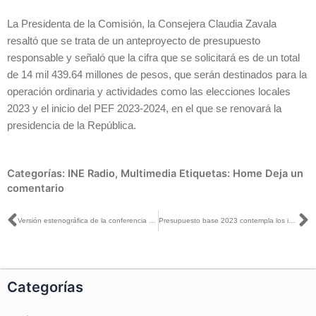
La Presidenta de la Comisión, la Consejera Claudia Zavala
resaltó que se trata de un anteproyecto de presupuesto
responsable y señaló que la cifra que se solicitará es de un total
de 14 mil 439.64 millones de pesos, que serán destinados para la
operación ordinaria y actividades como las elecciones locales
2023 y el inicio del PEF 2023-2024, en el que se renovará la
presidencia de la República.
Categorías:
INE Radio
,
Multimedia
Etiquetas:
Home
Deja un
comentario
Ant
S
Versión estenográfica de la conferencia de prensa con motivo de la presentación de las cifras del Anteproyecto de Presupuesto 2023 del INE
Presupuesto base 2023 contempla los insumos para poder votar y ser votado: Claudia Zavala con Pedro Gamboa
Categorías