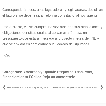
Corresponderá, pues, a los legisladores y legisladoras, decidir en
el futuro si se debe realizar reforma constitucional hoy vigente.
Por lo pronto, el INE cumple una vez más con sus atribuciones y
obligaciones constitucionales al aplicar esa fórmula, un
presupuesto que estará integrado al proyecto integral del INE y
que se enviará en septiembre a la Cámara de Diputados.
-o0o-
Categorías:
Discursos y Opinión
Etiquetas:
Discursos
,
Financiamiento Público
Deja un comentario
Ant
S
Intervención de Uuc-kib Espadas, en el punto de la Sesión Extraordinaria, por el que se determina el financiamiento público de los partidos políticos para 2023
Versión estenográfica de la Sesión Extraordinaria del Consejo General, 10 de agosto, 2022