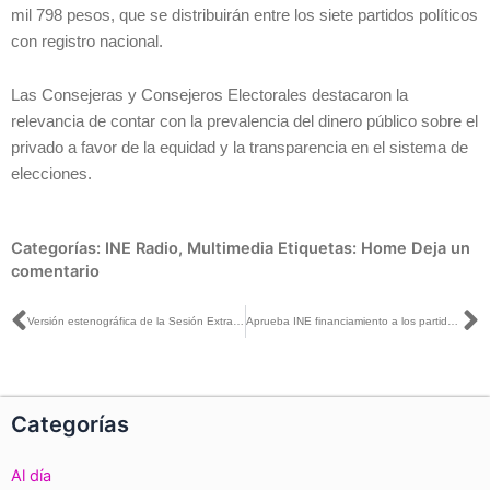
mil 798 pesos, que se distribuirán entre los siete partidos políticos
con registro nacional.
Las Consejeras y Consejeros Electorales destacaron la
relevancia de contar con la prevalencia del dinero público sobre el
privado a favor de la equidad y la transparencia en el sistema de
elecciones.
Categorías:
INE Radio
,
Multimedia
Etiquetas:
Home
Deja un
comentario
Ant
S
Versión estenográfica de la Sesión Extraordinaria del Consejo General, 10 de agosto, 2022
Aprueba INE financiamiento a los partidos políticos para 2023 con fórmula establecida en la Constitución
Categorías
Al día