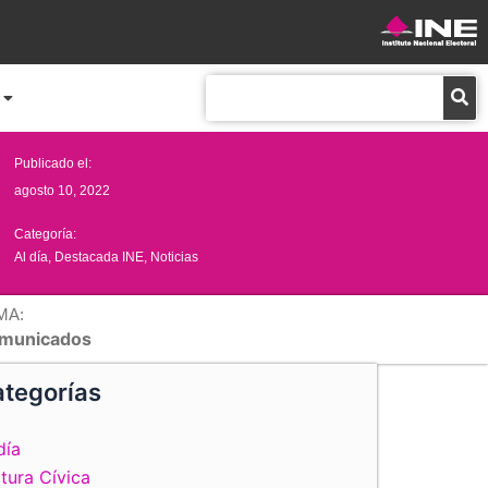
Buscar
Publicado el:
agosto 10, 2022
Categoría:
Al día
,
Destacada INE
,
Noticias
MA:
municados
tegorías
día
tura Cívica