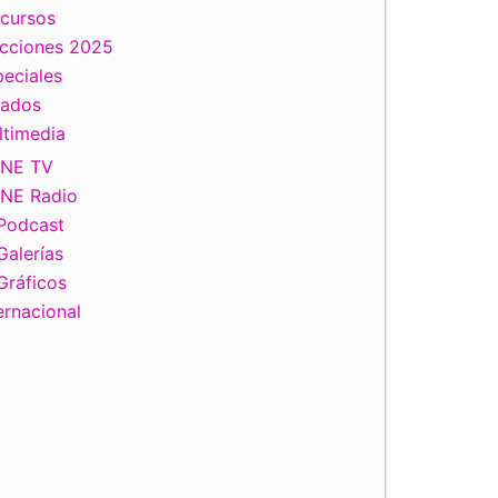
scursos
ecciones 2025
eciales
tados
ltimedia
INE TV
INE Radio
Podcast
Galerías
Gráficos
ernacional