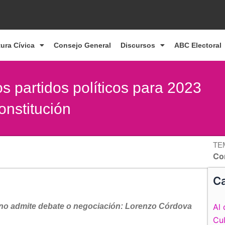
tura Cívica
Consejo General
Discursos
ABC Electoral
s partidos políticos para 2023
onstitución
TE
Co
Ca
 no admite debate o negociación: Lorenzo Córdova
Al 
Cul