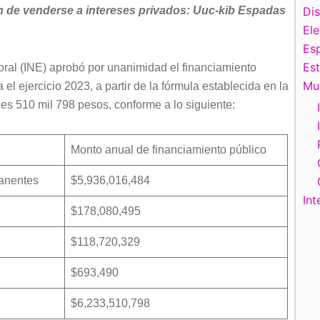
ón de venderse a intereses privados: Uuc-kib Espadas
Di
El
Esp
Es
toral (INE) aprobó por unanimidad el financiamiento
Mu
 el ejercicio 2023, a partir de la fórmula establecida en la
nes 510 mil 798 pesos, conforme a lo siguiente:
Monto anual de financiamiento público
manentes
$5,936,016,484
Int
$178,080,495
$118,720,329
$693,490
$6,233,510,798