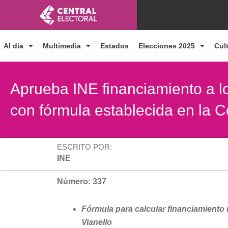
Ir
al
contenido
Al día
Multimedia
Estados
Elecciones 2025
Cul
Aprueba INE financiamiento a lo
con fórmula establecida en la C
ESCRITO POR:
INE
Número: 337
Fórmula para calcular financiamiento
Vianello