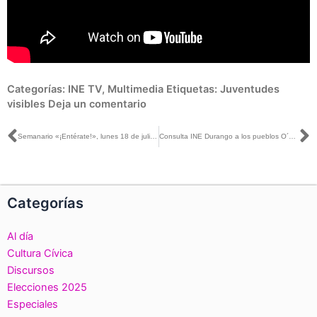
Categorías:
INE TV
,
Multimedia
Etiquetas:
Juventudes
visibles
Deja un comentario
Ant
S
Semanario «¡Entérate!», lunes 18 de julio de 2022
Consulta INE Durango a los pueblos O´dam, wixárikas y rarámuris acerca de cómo acreditar el vínculo con sus comunidades nativas para ocupar cargos de elección popular en 2023
Categorías
Al día
Cultura Cívica
Discursos
Elecciones 2025
Especiales