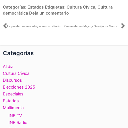
Categorías:
Estados
Etiquetas:
Cultura Cívica
,
Cultura
democrática
Deja un comentario
Ant
S
La paridad es una obligación constitucional desde 2019: Carla Humphrey con Sofía García
Comunidades Mayo y Guarijío de Sonora opinan y dialogan con el INE, en la primera reunión consultiva distrital con personas, pueblos y comunidades indígenas
Categorías
Al día
Cultura Cívica
Discursos
Elecciones 2025
Especiales
Estados
Multimedia
INE TV
INE Radio