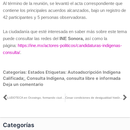
Al término de la reunión, se levantó el acta correspondiente que
contiene los principales acuerdos alcanzados, bajo un registro de
42 participantes y 5 personas observadoras.
La ciudadanía que esté interesada en saber más sobre este tema
puede consultar las redes del
INE Sonora,
así como la
página:
https://ine.mx/actores-politicos/candidaturas-indigenas-
consulta/
.
Categorías:
Estados
Etiquetas:
Autoadscripción Indígena
Calificada;
,
Consulta Indígena
,
consulta libre e informada
Deja un comentario
Ant
S
LUDOTECA en Ocosingo, formando ciudadanía con valores: INE Chiapas
Cesar condiciones de desigualdad histórica, propósito de la consulta a comunidades indígenas: Lule Ortega
Categorías