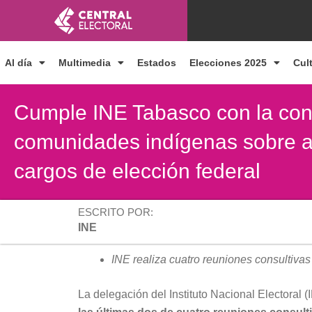
Ir
al
contenido
Al día
Multimedia
Estados
Elecciones 2025
Cul
Cumple INE Tabasco con la cons
comunidades indígenas sobre au
cargos de elección federal
ESCRITO POR:
INE
INE realiza cuatro reuniones consultivas 
La delegación del Instituto Nacional Electoral