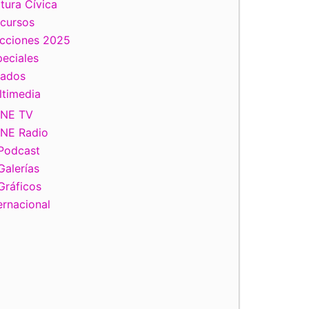
tura Cívica
scursos
ecciones 2025
eciales
tados
ltimedia
INE TV
INE Radio
Podcast
Galerías
Gráficos
ernacional