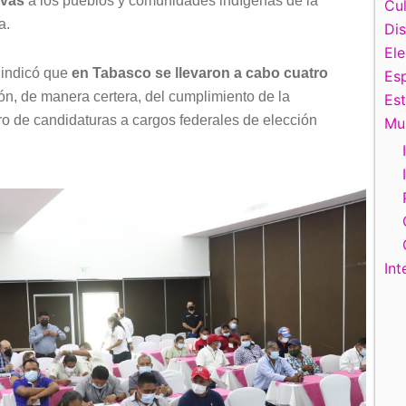
ivas
a los pueblos y comunidades indígenas de la
Cul
a.
Di
El
indicó que
en Tabasco se llevaron a cabo cuatro
Esp
ión, de manera certera, del cumplimiento de la
Es
tro de candidaturas a cargos federales de elección
Mu
Int