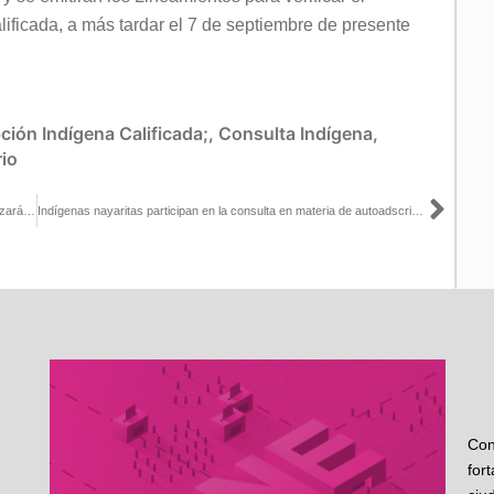
lificada, a más tardar el 7 de septiembre de presente
ción Indígena Calificada;
,
Consulta Indígena
,
io
Sigu
¿Sabías que la Cumbre Global de la Democracia Electoral se realizará en la Ciudad de México?
Indígenas nayaritas participan en la consulta en materia de autoadscripción del INE
Con
for