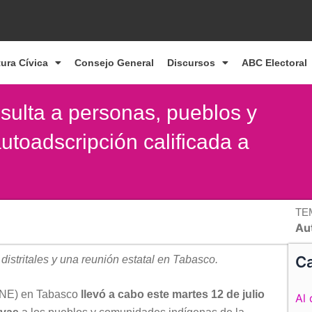
tura Cívica
Consejo General
Discursos
ABC Electoral
ulta a personas, pueblos y
toadscripción calificada a
TE
Aut
Ca
distritales y una reunión estatal en Tabasco.
 (INE) en Tabasco
llevó a cabo este martes 12 de julio
Al 