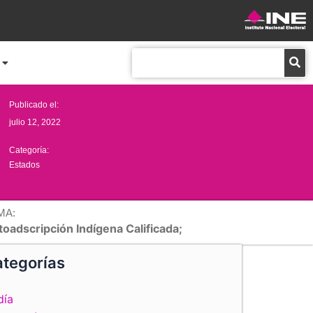
Buscar
Publicado el:
julio 12, 2022
Categoría:
Estados
MA:
oadscripción Indígena Calificada;
tegorías
día