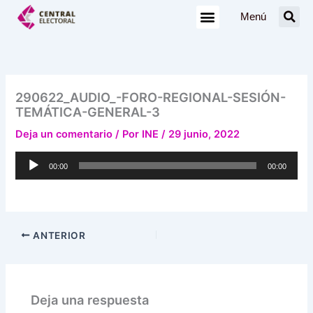
Ir
Menú
al
contenido
290622_AUDIO_-FORO-REGIONAL-SESIÓN-
TEMÁTICA-GENERAL-3
Deja un comentario
/ Por
INE
/
29 junio, 2022
Reproductor
00:00
00:00
de
audio
ANTERIOR
Deja una respuesta