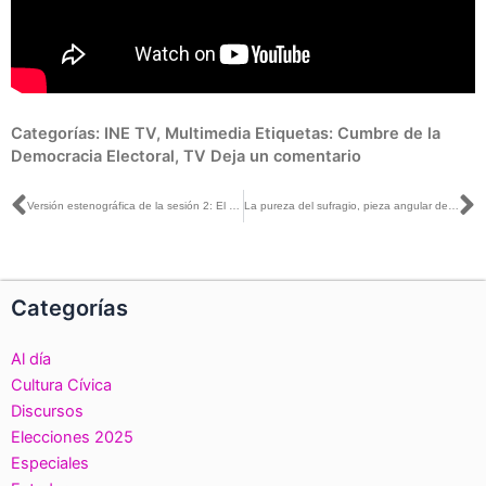
Categorías:
INE TV
,
Multimedia
Etiquetas:
Cumbre de la
Democracia Electoral
,
TV
Deja un comentario
Ant
S
Versión estenográfica de la sesión 2: El papel de los organismos electorales en la preservación del Orden democrático y las amenazas a su independencia. Cumbre de la Democracia electoral
La pureza del sufragio, pieza angular de la credibilidad del sistema democrático: Lorenzo Córdova
Categorías
Al día
Cultura Cívica
Discursos
Elecciones 2025
Especiales