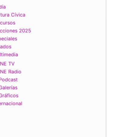
día
tura Cívica
scursos
ecciones 2025
eciales
tados
ltimedia
INE TV
INE Radio
Podcast
Galerías
Gráficos
ernacional