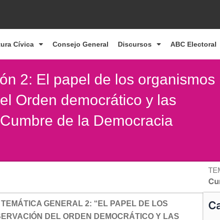
tura Cívica
Consejo General
Discursos
ABC Electoral
ión 2: El papel de los organismos
del Orden democrático y las
 Cumbre de la Democracia
TE
Cu
Ca
TEMÁTICA GENERAL 2: “EL PAPEL DE LOS
ERVACIÓN DEL ORDEN DEMOCRÁTICO Y LAS