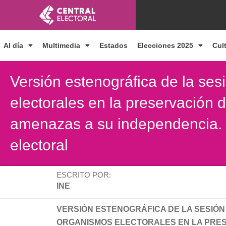
Ir
al
contenido
Al día
Multimedia
Estados
Elecciones 2025
Cul
Versión estenográfica de la ses
electorales en la preservación 
amenazas a su independencia.
electoral
ESCRITO POR:
INE
VERSIÓN ESTENOGRÁFICA DE LA SESIÓN 
ORGANISMOS ELECTORALES EN LA PRES