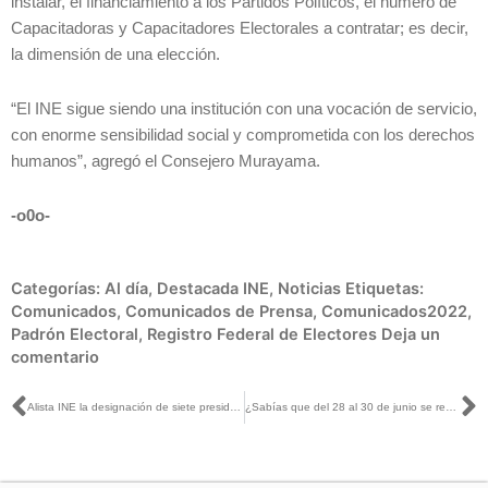
instalar, el financiamiento a los Partidos Políticos, el número de
Capacitadoras y Capacitadores Electorales a contratar; es decir,
la dimensión de una elección.
“El INE sigue siendo una institución con una vocación de servicio,
con enorme sensibilidad social y comprometida con los derechos
humanos”, agregó el Consejero Murayama.
-o0o-
Categorías:
Al día
,
Destacada INE
,
Noticias
Etiquetas:
Comunicados
,
Comunicados de Prensa
,
Comunicados2022
,
Padrón Electoral
,
Registro Federal de Electores
Deja un
comentario
Ant
S
Alista INE la designación de siete presidencias y dos consejerías en siete Organismos Públicos Locales Electorales (OPL)
¿Sabías que del 28 al 30 de junio se realizará el Foro Regional de América de la Cumbre de la Democracia Electoral?