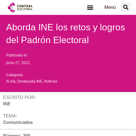
Ir
Menú
al
contenido
Aborda INE los retos y logros
del Padrón Electoral
Publicado el:
junio 27, 2022
Categoría:
Al día
,
Destacada INE
,
Noticias
ESCRITO POR:
INE
TEMA:
Comunicados
Número: 300