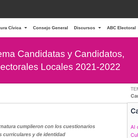
tura Cívica
Consejo General
Discursos
ABC Electoral
stema Candidatas y Candidatos,
lectorales Locales 2021-2022
TE
Ca
Ca
natura cumplieron con los cuestionarios
Al 
 curriculares y de identidad
Cul