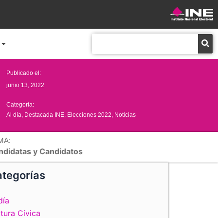
Buscar
Publicado el:
junio 13, 2022
Categoría:
Al día
,
Destacada INE
,
Elecciones 2022
,
Noticias
MA:
ndidatas y Candidatos
tegorías
día
tura Cívica