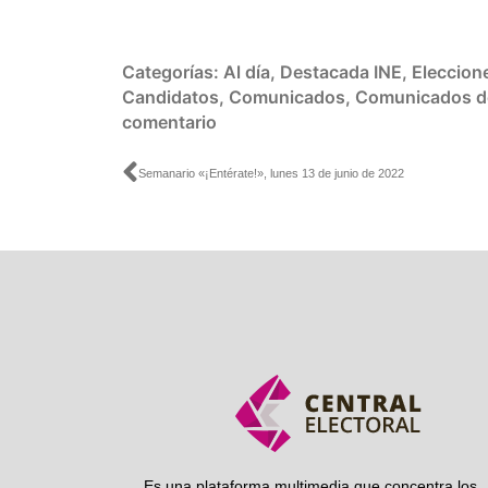
Categorías:
Al día
,
Destacada INE
,
Eleccion
Candidatos
,
Comunicados
,
Comunicados d
comentario
Ant
Semanario «¡Entérate!», lunes 13 de junio de 2022
Es una plataforma multimedia que concentra los