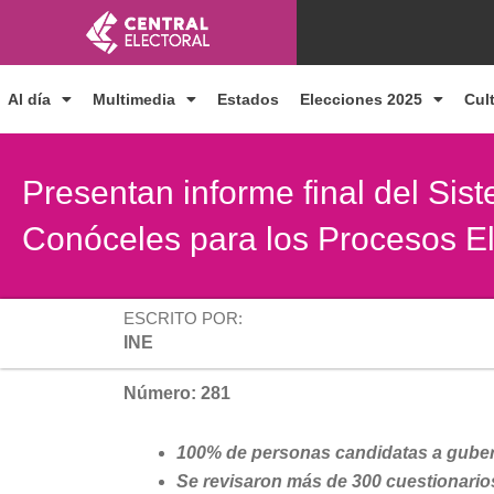
Ir
al
contenido
Al día
Multimedia
Estados
Elecciones 2025
Cul
Presentan informe final del Si
Conóceles para los Procesos E
ESCRITO POR:
INE
Número: 281
100% de personas candidatas a guber
Se revisaron más de 300 cuestionarios