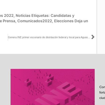
es 2022
,
Noticias
Etiquetas:
Candidatas y
e Prensa
,
Comunicados2022
,
Elecciones
Deja un
Sigu
Genera INE primer escenario de distritación federal y local para Aguascalientes, Durango, Hidalgo, Oaxaca, Quintana Roo y Tamaulipas
Con
for
ciu