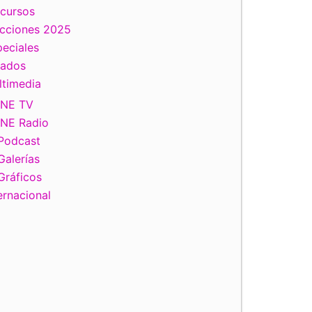
scursos
ecciones 2025
eciales
tados
ltimedia
INE TV
INE Radio
Podcast
Galerías
Gráficos
ernacional