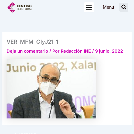
Ir
Menú
al
contenido
VER_MFM_CIyJ21_1
Deja un comentario
/ Por
Redacción INE
/
9 junio, 2022