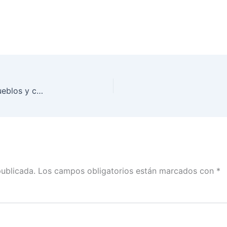
Garantiza INE Oaxaca la representación de los pueblos y comunidades indígenas en la nueva geografía electoral
publicada.
Los campos obligatorios están marcados con
*