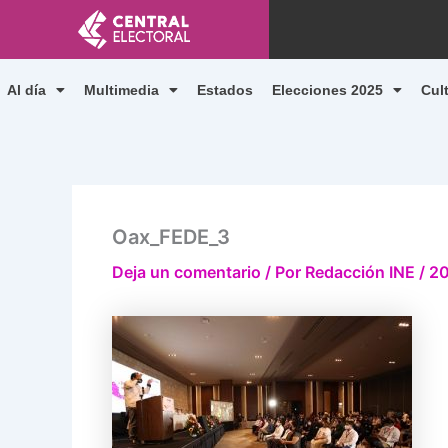
Ir
al
contenido
Al día
Multimedia
Estados
Elecciones 2025
Cul
Oax_FEDE_3
Deja un comentario
/ Por
Redacción INE
/
20