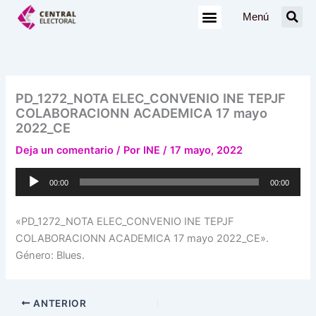
Ir
Menú
al
contenido
PD_1272_NOTA ELEC_CONVENIO INE TEPJF
COLABORACIONN ACADEMICA 17 mayo
2022_CE
Deja un comentario
/ Por
INE
/
17 mayo, 2022
Reproductor
00:00
00:00
de
audio
«PD_1272_NOTA ELEC_CONVENIO INE TEPJF
COLABORACIONN ACADEMICA 17 mayo 2022_CE».
Género: Blues.
ANTERIOR