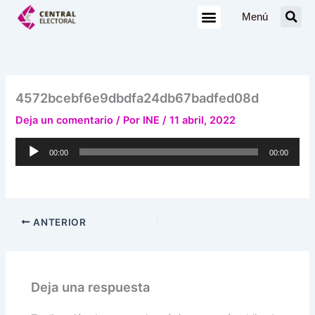
Ir
Menú
al
contenido
4572bcebf6e9dbdfa24db67badfed08d
Deja un comentario
/ Por
INE
/
11 abril, 2022
Reproductor
00:00
00:00
de
audio
ANTERIOR
Deja una respuesta