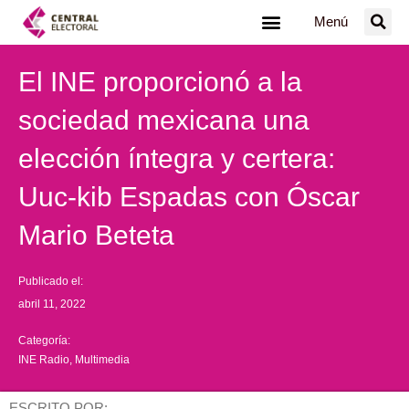
Ir
Menú
al
contenido
El INE proporcionó a la
sociedad mexicana una
elección íntegra y certera:
Uuc-kib Espadas con Óscar
Mario Beteta
Publicado el:
abril 11, 2022
Categoría:
INE Radio
,
Multimedia
ESCRITO POR: