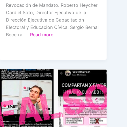
Revocación de Mandato. Roberto Heycher
Cardiel Soto, Director Ejecutivo de la
Dirección Ejecutiva de Capacitación
Electoral y Educación Cívica. Sergio Bernal
Becerra, …
Read more…