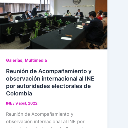
,
Galerías
Multimedia
Reunión de Acompañamiento y
observación internacional al INE
por autoridades electorales de
Colombia
INE
/
9 abril, 2022
Reunión de Acompañamiento y
observación internacional al INE por