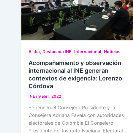
,
,
,
Al día
Destacada INE
Internacional
Noticias
Acompañamiento y observación
internacional al INE generan
contextos de exigencia: Lorenzo
Córdova
INE
/
9 abril, 2022
Se reúnen el Consejero Presidente y la
Consejera Adriana Favela con autoridades
electorales de Colombia El Consejero
Presidente del Instituto Nacional Electoral