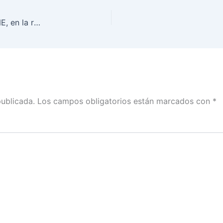
Intervenciones de Consejeras y Consejeros del INE, en la reunión con Bryan Rusell, activista en pro de los derechos humanos de personas con discapacidad intelectual
publicada.
Los campos obligatorios están marcados con
*