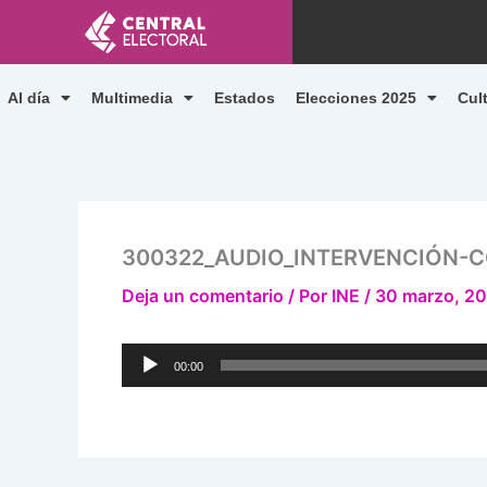
Ir
al
contenido
Al día
Multimedia
Estados
Elecciones 2025
Cul
300322_AUDIO_INTERVENCIÓN-
Deja un comentario
/ Por
INE
/
30 marzo, 2
Reproductor
00:00
de
audio