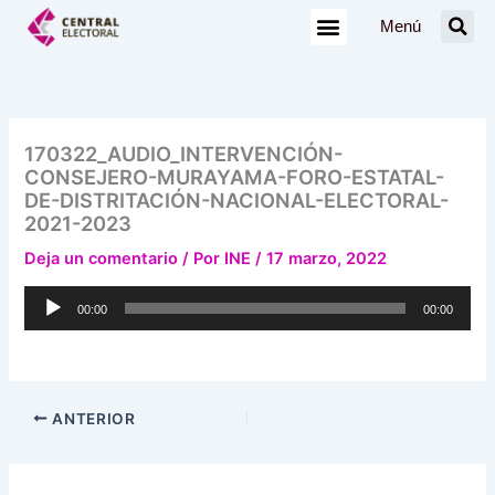
Ir
Menú
al
contenido
170322_AUDIO_INTERVENCIÓN-
CONSEJERO-MURAYAMA-FORO-ESTATAL-
DE-DISTRITACIÓN-NACIONAL-ELECTORAL-
2021-2023
Deja un comentario
/ Por
INE
/
17 marzo, 2022
Reproductor
00:00
00:00
de
audio
ANTERIOR