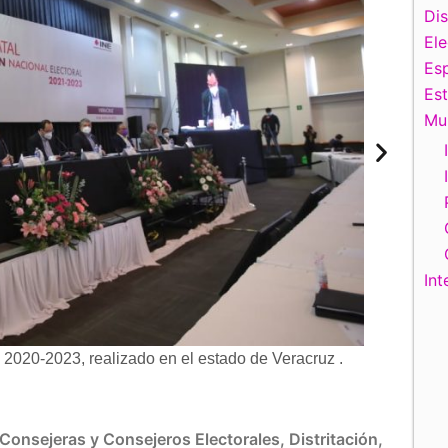
Di
El
Esp
Es
Mu
Int
l 2020-2023, realizado en el estado de Veracruz .
Consejeras y Consejeros Electorales
,
Distritación
,