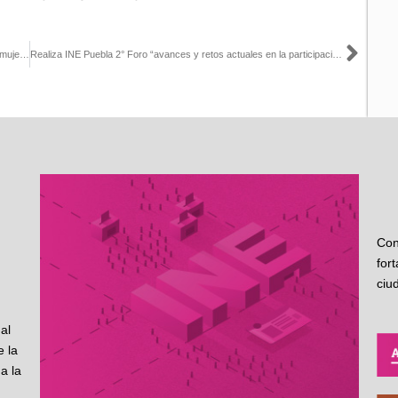
Sigu
Mesas de trabajo del Observatorio de Participación política de las mujeres en México
Realiza INE Puebla 2° Foro “avances y retos actuales en la participación de las mujeres en el ámbito público y político”
Con
for
ciu
al
 la
a la