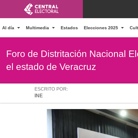
Ir
al
contenido
Al día
Multimedia
Estados
Elecciones 2025
Cul
Foro de Distritación Nacional E
el estado de Veracruz
ESCRITO POR:
INE