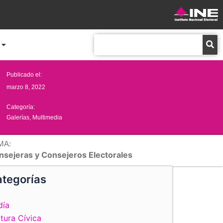
Buscar
Publicado el:
marzo 8, 2022
Categoría:
Galerías
,
Multimedia
MA:
nsejeras y Consejeros Electorales
tegorías
día
tura Cívica