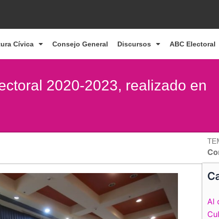
tura Cívica
Consejo General
Discursos
ABC Electoral
lectoral 2020-2023, realizado en
TE
Co
Ca
Al 
Cul