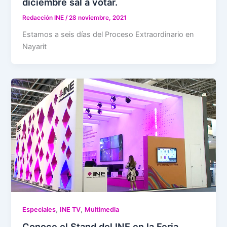
diciembre sal a votar.
Redacción INE
/
28 noviembre, 2021
Estamos a seis días del Proceso Extraordinario en
Nayarit
,
,
Especiales
INE TV
Multimedia
Conoce el Stand del INE en la Feria