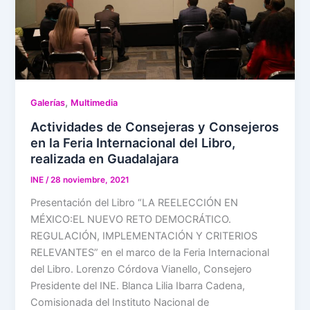
,
Galerías
Multimedia
Actividades de Consejeras y Consejeros
en la Feria Internacional del Libro,
realizada en Guadalajara
INE
/
28 noviembre, 2021
Presentación del Libro “LA REELECCIÓN EN
MÉXICO:EL NUEVO RETO DEMOCRÁTICO.
REGULACIÓN, IMPLEMENTACIÓN Y CRITERIOS
RELEVANTES” en el marco de la Feria Internacional
del Libro. Lorenzo Córdova Vianello, Consejero
Presidente del INE. Blanca Lilia Ibarra Cadena,
Comisionada del Instituto Nacional de