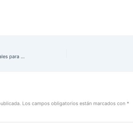
El Consejo Local del INE ratifica Consejos Distritales para el Proceso Electoral Local 21-22
publicada.
Los campos obligatorios están marcados con
*