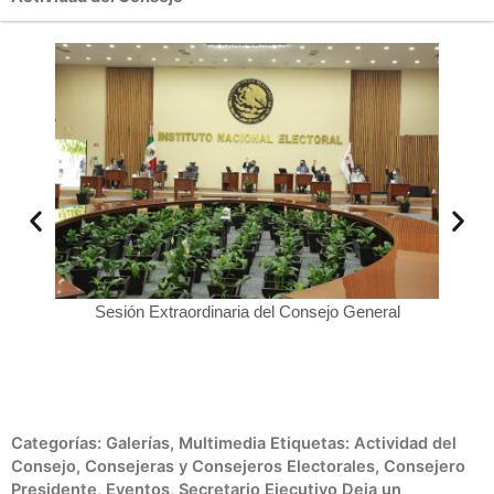
Se
onal del
Sesión Extraordinaria del Consejo General
Categorías:
Galerías
,
Multimedia
Etiquetas:
Actividad del
Consejo
,
Consejeras y Consejeros Electorales
,
Consejero
Presidente
,
Eventos
,
Secretario Ejecutivo
Deja un