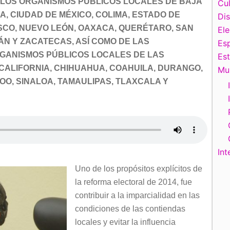
 LOS ORGANISMOS PÚBLICOS LOCALES DE BAJA
Cul
, CIUDAD DE MÉXICO, COLIMA, ESTADO DE
Di
SCO, NUEVO LEÓN, OAXACA, QUERÉTARO, SAN
El
ÁN Y ZACATECAS, ASÍ COMO DE LAS
Esp
GANISMOS PÚBLICOS LOCALES DE LAS
Es
CALIFORNIA, CHIHUAHUA, COAHUILA, DURANGO,
Mu
ROO, SINALOA, TAMAULIPAS, TLAXCALA Y
Int
Uno de los propósitos explícitos de
la reforma electoral de 2014, fue
contribuir a la imparcialidad en las
condiciones de las contiendas
locales y evitar la influencia