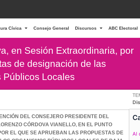
tura Cívica
Consejo General
Discursos
ABC Electoral
, en Sesión Extraordinaria, por
tas de designación de las
 Públicos Locales
TE
Di
Ca
VENCIÓN DEL CONSEJERO PRESIDENTE DEL
, LORENZO CÓRDOVA VIANELLO,
EN EL PUNTO
 POR EL QUE SE APRUEBAN LAS PROPUESTAS DE
Al 