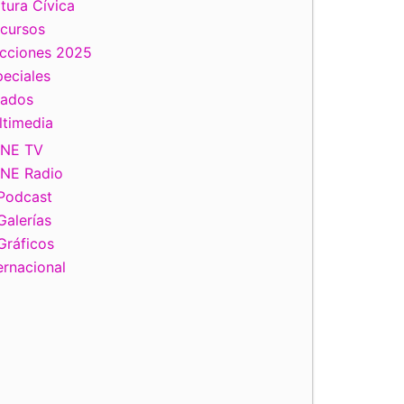
tura Cívica
scursos
ecciones 2025
eciales
tados
ltimedia
INE TV
INE Radio
Podcast
Galerías
Gráficos
ernacional