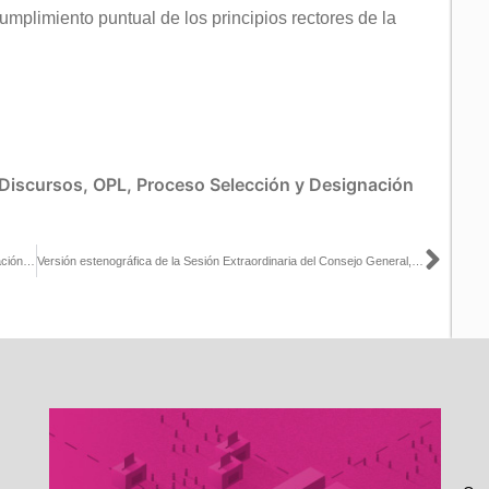
mplimiento puntual de los principios rectores de la
Discursos
,
OPL
,
Proceso Selección y Designación
Sigu
Firman INE y SEC Sonora Convenio General de Apoyo y Colaboración para el desarrollo de la Consulta Infantil y Juvenil 2021
Versión estenográfica de la Sesión Extraordinaria del Consejo General, 26 de octubre de 2021