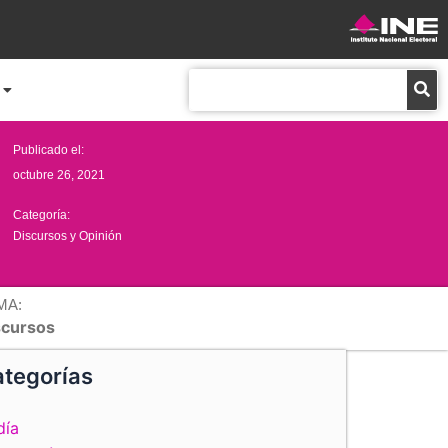
Buscar
Publicado el:
octubre 26, 2021
Categoría:
Discursos y Opinión
MA:
scursos
tegorías
día