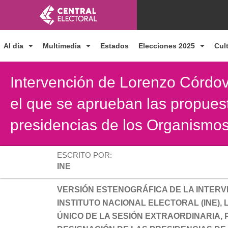
Ir
al
contenido
Al día
Multimedia
Estados
Elecciones 2025
Cul
Intervención de Lorenzo Córdova
el que se aprueban las propues
presidencias de los Organismos
ESCRITO POR:
INE
VERSIÓN ESTENOGRÁFICA DE LA INTER
INSTITUTO NACIONAL ELECTORAL (INE)
ÚNICO DE LA SESIÓN EXTRAORDINARIA,