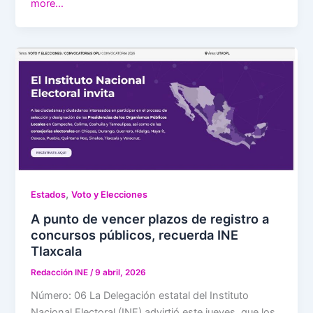
more…
,
Estados
Voto y Elecciones
A punto de vencer plazos de registro a
concursos públicos, recuerda INE
Tlaxcala
Redacción INE
/
9 abril, 2026
Número: 06 La Delegación estatal del Instituto
Nacional Electoral (INE) advirtió este jueves, que los