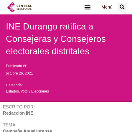
Ir
Menú
al
contenido
INE Durango ratifica a
Consejeras y Consejeros
electorales distritales
Publicado el:
octubre 26, 2021
Categoría:
Estados
,
Voto y Elecciones
ESCRITO POR:
Redacción INE
TEMA:
Campaña Anual Intensa