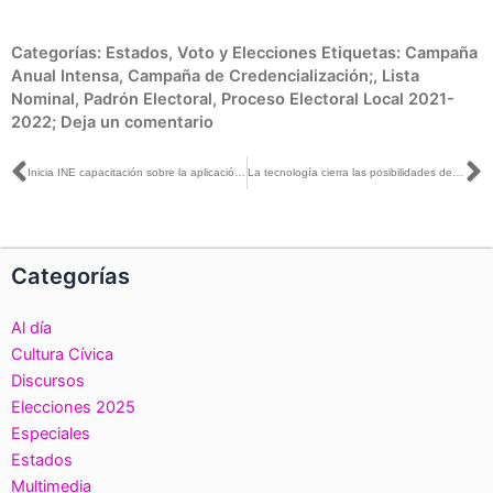
Categorías:
Estados
,
Voto y Elecciones
Etiquetas:
Campaña
Anual Intensa
,
Campaña de Credencialización;
,
Lista
Nominal
,
Padrón Electoral
,
Proceso Electoral Local 2021-
2022;
Deja un comentario
Ant
S
Inicia INE capacitación sobre la aplicación móvil (APP) para recabar el apoyo ciudadano para la Revocación de Mandato
La tecnología cierra las posibilidades de hacer trampa: José Roberto Ruiz con Mario Campos
Categorías
Al día
Cultura Cívica
Discursos
Elecciones 2025
Especiales
Estados
Multimedia