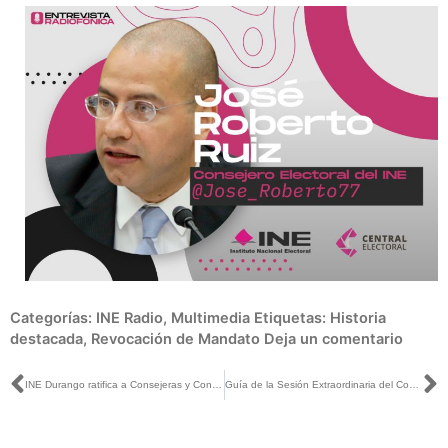
Categorías:
INE Radio
,
Multimedia
Etiquetas:
Historia
destacada
,
Revocación de Mandato
Deja un comentario
Ant
S
INE Durango ratifica a Consejeras y Consejeros electorales distritales
Guía de la Sesión Extraordinaria del Consejo General, 26 de octubre de 2021