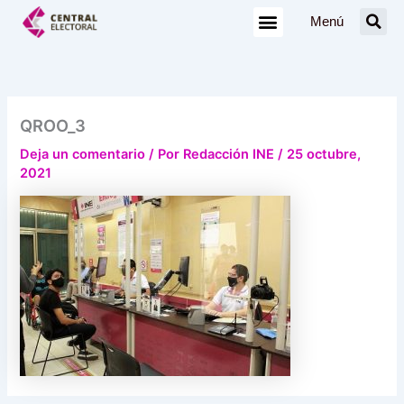
Ir
Menú
al
contenido
QROO_3
Deja un comentario
/ Por
Redacción INE
/
25 octubre,
2021