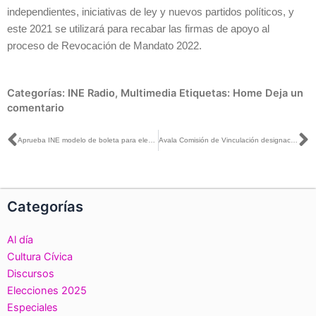
independientes, iniciativas de ley y nuevos partidos políticos, y
este 2021 se utilizará para recabar las firmas de apoyo al
proceso de Revocación de Mandato 2022.
Categorías:
INE Radio
,
Multimedia
Etiquetas:
Home
Deja un
comentario
Ant
S
Aprueba INE modelo de boleta para elección extraordinaria de Senaduría en Nayarit
Avala Comisión de Vinculación designación de 15 presidencias y 34 consejerías de OPL
Categorías
Al día
Cultura Cívica
Discursos
Elecciones 2025
Especiales