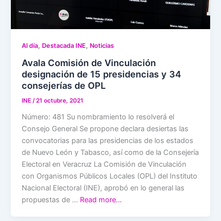
,
,
Al día
Destacada INE
Noticias
Avala Comisión de Vinculación
designación de 15 presidencias y 34
consejerías de OPL
INE
/
21 octubre, 2021
Número: 481 Su nombramiento lo resolverá el
Consejo General Se propone declara desiertas las
convocatorias para las presidencias de los estados
de Nuevo León y Tabasco, así como de la Consejería
Electoral en Veracruz La Comisión de Vinculación
con Organismos Públicos Locales (OPL) del Instituto
Nacional Electoral (INE), aprobó en lo general las
propuestas de …
Read more…