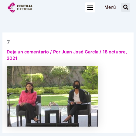
Ir
Menú
al
contenido
7
Deja un comentario
/ Por
Juan José García
/
18 octubre,
2021