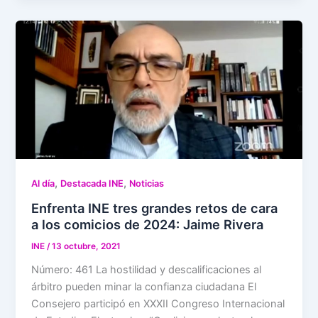
,
,
Al día
Destacada INE
Noticias
Enfrenta INE tres grandes retos de cara
a los comicios de 2024: Jaime Rivera
INE
/
13 octubre, 2021
Número: 461 La hostilidad y descalificaciones al
árbitro pueden minar la confianza ciudadana El
Consejero participó en XXXII Congreso Internacional