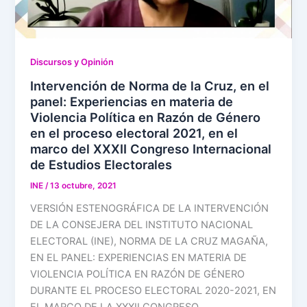
Discursos y Opinión
Intervención de Norma de la Cruz, en el
panel: Experiencias en materia de
Violencia Política en Razón de Género
en el proceso electoral 2021, en el
marco del XXXII Congreso Internacional
de Estudios Electorales
INE
/
13 octubre, 2021
VERSIÓN ESTENOGRÁFICA DE LA INTERVENCIÓN
DE LA CONSEJERA DEL INSTITUTO NACIONAL
ELECTORAL (INE), NORMA DE LA CRUZ MAGAÑA,
EN EL PANEL: EXPERIENCIAS EN MATERIA DE
VIOLENCIA POLÍTICA EN RAZÓN DE GÉNERO
DURANTE EL PROCESO ELECTORAL 2020-2021, EN
EL MARCO DE LA XXXII CONGRESO