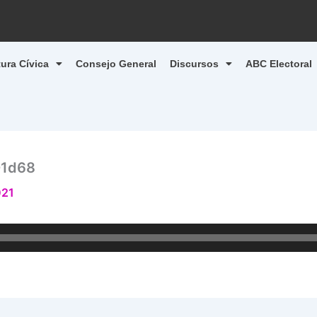
tura Cívica
Consejo General
Discursos
ABC Electoral
01d68
021