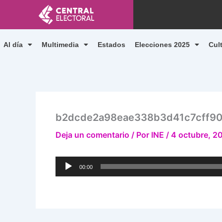
Ir
al
contenido
Al día
Multimedia
Estados
Elecciones 2025
Cul
b2dcde2a98eae338b3d41c7cff9
Deja un comentario
/ Por
INE
/
4 octubre, 2
Reproductor
00:00
de
audio