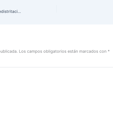
Cada que se levanta un censo hay que hacer la redistritación para que todos tengamos el mismo derecho a la representación: Ciro Murayama con Luisa Iglesias
publicada.
Los campos obligatorios están marcados con
*