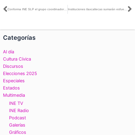
Ant
S
Conforma INE SLP el grupo coordinador de la Consulta infantil y juvenil 2021
Instituciones tlaxcaltecas sumarán esfuerzos en la Consulta Infantil y Juvenil 2021
Categorías
Al día
Cultura Cívica
Discursos
Elecciones 2025
Especiales
Estados
Multimedia
INE TV
INE Radio
Podcast
Galerías
Gráficos