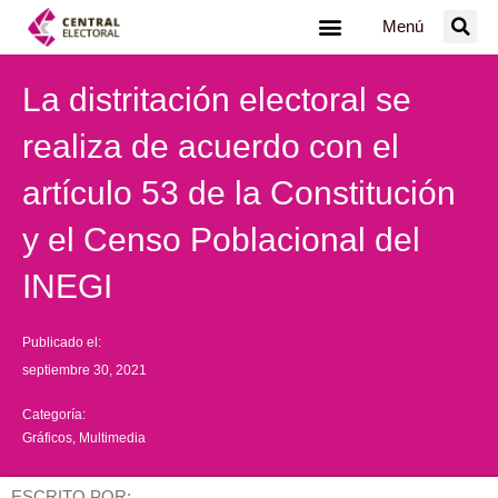
Ir
Menú
al
contenido
La distritación electoral se
realiza de acuerdo con el
artículo 53 de la Constitución
y el Censo Poblacional del
INEGI
Publicado el:
septiembre 30, 2021
Categoría:
Gráficos
,
Multimedia
ESCRITO POR: