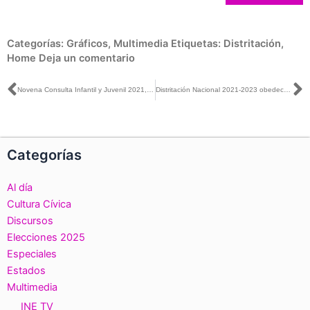
Categorías:
Gráficos
,
Multimedia
Etiquetas:
Distritación
,
Home
Deja un comentario
Ant
S
Novena Consulta Infantil y Juvenil 2021, una acción de formación cívica: INE Guanajuato
Distritación Nacional 2021-2023 obedece a criterios técnicos, no a cálculos políticos
Categorías
Al día
Cultura Cívica
Discursos
Elecciones 2025
Especiales
Estados
Multimedia
INE TV