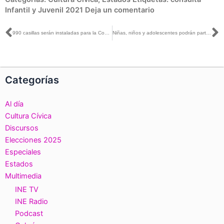
Infantil y Juvenil 2021
Deja un comentario
Ant
S
990 casillas serán instaladas para la Consulta Infantil y Juvenil 2021 en el estado: INE Puebla
Niñas, niños y adolescentes podrán participar en la Consulta Infantil y Juvenil durante todo noviembre: INE San Luis Potosí
Categorías
Al día
Cultura Cívica
Discursos
Elecciones 2025
Especiales
Estados
Multimedia
INE TV
INE Radio
Podcast