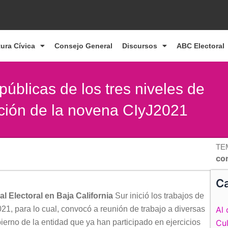
tura Cívica
Consejo General
Discursos
ABC Electoral
úblicas de los tres niveles de
ación de la novena CIyJ2021
TE
con
Ca
al Electoral en Baja California
Sur inició los trabajos de
021, para lo cual, convocó a reunión de trabajo a diversas
Al 
bierno de la entidad que ya han participado en ejercicios
Cul