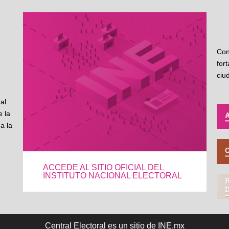
Con
for
ciu
al
 la
a la
ACCEDE AL SITIO OFICIAL DEL
INSTITUTO NACIONAL ELECTORAL
Central Electoral es un sitio de INE.mx