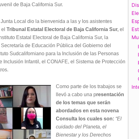
juvenil de Baja California Sur.
Di
El
Esp
a Junta Local dio la bienvenida a las y los asistentes
Es
 el
Tribunal Estatal Electoral de Baja California Sur,
el
Mu
stituto Estatal Electoral de Baja California Sur, la
Secretaría de Educación Pública del Gobierno del
tituto Sudcaliforniano para la Inclusión de las Personas
e Inclusión Infantil, el CONAFE, el Sistema de Protección
ros.
Como parte de los trabajos se
Int
llevó a cabo una p
resentación
de los temas que serán
abordados en esta novena
Consulta los cuales son:
“El
cuidado del Planeta, el
Bienestar y los Derechos