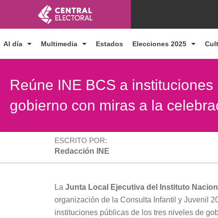
Ir
al
contenido
Al día
Multimedia
Estados
Elecciones 2025
Cul
Reúne INE BCS a instituciones p
gobierno con miras a la celebr
ESCRITO POR:
Redacción INE
La
Junta Local Ejecutiva del Instituto Nacion
organización de la Consulta Infantil y Juvenil 2
instituciones públicas de los tres niveles de go