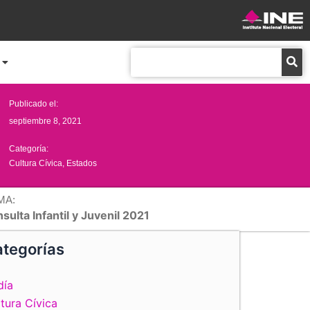
Buscar
Publicado el:
septiembre 8, 2021
Categoría:
Cultura Cívica
,
Estados
MA:
sulta Infantil y Juvenil 2021
tegorías
día
tura Cívica