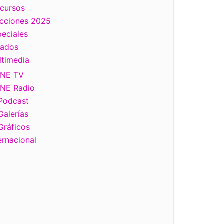
scursos
ecciones 2025
eciales
tados
ltimedia
INE TV
INE Radio
Podcast
Galerías
Gráficos
ernacional