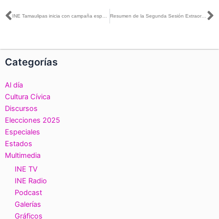
Ant
S
INE Tamaulipas inicia con campaña especial de actualización
Resumen de la Segunda Sesión Extraordinaria del Consejo General, 1 de septiembre de 2021
Categorías
Al día
Cultura Cívica
Discursos
Elecciones 2025
Especiales
Estados
Multimedia
INE TV
INE Radio
Podcast
Galerías
Gráficos